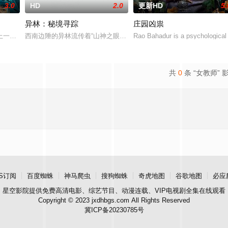
3.0
HD
2.0
更新HD
5.
异林：秘境寻踪
庄园凶祟
，牵引出“婴胎报仇”，“娘娘索命”等一连串妖异事件，张天盛虽被种种诡怪幻
一起离奇的神像杀人事件，勘案过程中，牵引出“婴胎报仇”，“娘娘索命”等一
西南边陲的异林流传着“山神之眼”的恐怖传说，生物系学生苏瑶与同
Rao Bahadur is a psychological 
共
0
条 “女教师” 
S订阅
百度蜘蛛
神马爬虫
搜狗蜘蛛
奇虎地图
谷歌地图
必应
星空影院
提供免费高清电影、综艺节目、动漫连载、VIP电视剧全集在线观看
Copyright © 2023 jxdhbgs.com All Rights Reserved
冀ICP备20230785号