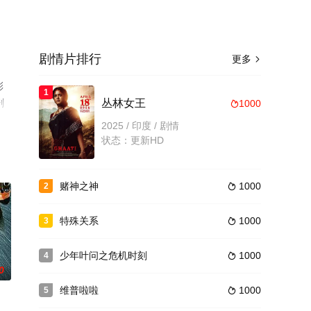
剧情片排行
更多

彩
1
剧
丛林女王
1000

2025 / 印度 / 剧情
状态：更新HD
赌神之神
1000
2

特殊关系
1000
3

少年叶问之危机时刻
1000
4

0
维普啦啦
1000
5
