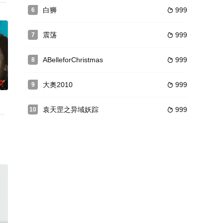
夫人，圣克里斯汀修女和谢尔夫人)
可以控制身边物体的能力——念力。此时，十几年不见的女儿（沈恩京 饰）突
媚 饰）、阿雪（林雪 饰）和小Q（吕颂贤 饰）是相识多年的好友兼搭档，小
白狮
999
6

震荡
999
7

ABelleforChristmas
999
8

0
大奥2010
999
9

袁天罡之异域妖踪
999
10

片土地
军用机，潜入白沙岛，妄图进行骚扰和破
ite,乔治亚·黑尔,Jack,Adams,Sam,Alle
人同居育有一子国雄。俊母嫌贫爱富，逼俊娶富家小姐郭玉珍，薇无奈遗下亲