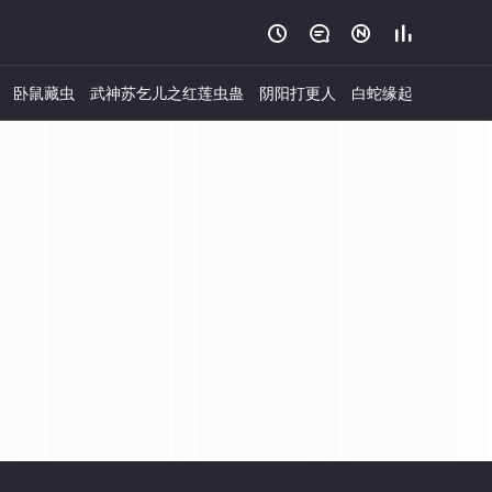




卧鼠藏虫
武神苏乞儿之红莲虫蛊
阴阳打更人
白蛇缘起