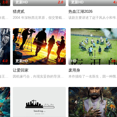
3.0
更新HD
2.0
更新HD
4.
猎虎贰
热血江湖2026
多年轻人一样，自以为是，敏感错弱，没有被认可的才华。他们来自不同的地方
作底色，在尊重历史真实性的前提下，以年轻化、科技化的光影语言活化红色记
2004 年深秋西北草原，假交警截停铜矿押运车，炸药破箱、两命
该剧主要讲述了赵子风从小和爷
4.0
更新HD
5.0
HD
10.
让爱回家
废用身
一起生活的照屋踊，憧憬舞蹈学校的丽莎，开始了舞蹈生涯。朱音为了支撑家数
王廖爷将携600余公斤毒品来云交易，火速成立“斩毒行动”专案组，借调警员
因机缘巧合，向现实妥协的导演朱达仁萌生拍一部《河南人在北京》电
本作描绘了一名医生，因一种围