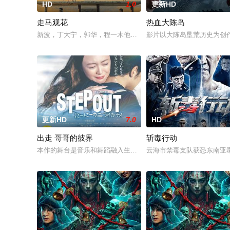
HD
1.0
更新HD
走马观花
热血大陈岛
新波，丁大宁，郭华，程一木他们毕业于同一所大学。他们和很
影片以大陈岛垦荒历史为创
更新HD
7.0
HD
出走 哥哥的彼界
斩毒行动
本作的舞台是音乐和舞蹈融入生活的冲绳。与母亲朱音、妹妹舞
云海市禁毒支队获悉东南亚毒