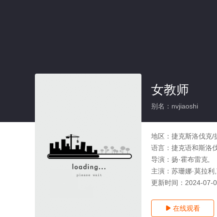
女教师
别名：nvjiaoshi
地区：
捷克斯洛伐克/
语言：
捷克语和斯洛
导演：
扬·霍布雷克,
主演：
苏珊娜·莫拉利,
更新时间：
2024-07-
在线观看
