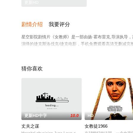
更新HD
剧情介绍
我要评分
星空影院剧情片《女教师》是一部由扬·霍布雷克,导演执导，苏
演绎的捷克斯洛伐克/捷克电影，手机免费观看高清无删减完
情网等平台了解。
猜你喜欢
更新HD中字
10.0
HD
丈夫之谋
女教徒1966