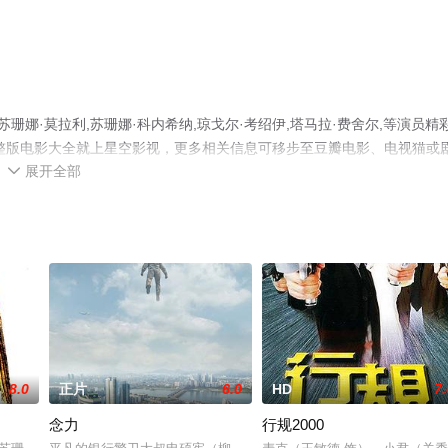
珊娜·莫拉利,苏珊娜·科内希纳,琼戈尔·考绍伊,塔马拉·费舍尔,等演员精
整版电影大全就上星空影视，更多相关信息可移步至豆瓣电影、电视猫或
展开全部

8.0
正片
6.0
HD
7.
念力
行规2000