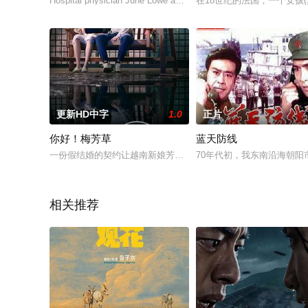
Hospital physician June Lowe and successful author Rick Lowe 
在18世纪的法国，一个女孩
更新HD中字
1.0
正片
你好！梅芳草
蓝天防线
一份假结婚的契约让越南新娘芳草爱上了残疾律师世杰，同时也
70年代初，我东南沿海朝阳
相关推荐