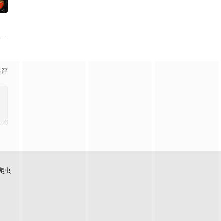
0
连串妖异事件，张天盛虽被种种诡怪幻
学进山科考，却因遭遇飓风来袭而失联。救援副队长陈霖奉命带队深入丛林，一
drama set against the backdrop of a
影评
爬虫