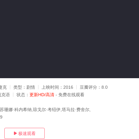
捷克
类型：
剧情
上映时间：
2016
豆瓣评分：
8.0
伐克语
状态：
更新HD/高清
- 免费在线观看
苏珊娜·科内希纳,琼戈尔·考绍伊,塔马拉·费舍尔,
09
极速观看
