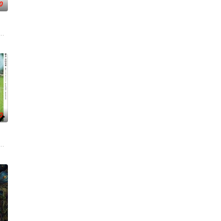
0
，却有
忆，生动诠释了“艰苦创业、奋发图强、无
陨灭，悍匪携枪遁入茫茫戈壁。刑警杨志刚凭现场足迹与痕迹精准锁凶，追凶途
爷在乡下习武，长大后从乡野来到大城市寻找自己的一处立足之地。在这样一
0
在酒吧
安迪参战。首轮毒贩阿泰交易败露被廖
影的念头，在说服主编姚松、老乡韩战、二房东杨小强加入后，一路曲折式“
绕“废用身”——因瘫痪等原因已无恢复可能的四肢——的治疗方法，而一步步