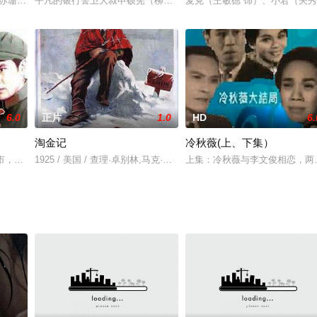
have
(苏珊娜·西蒙宁)被迫违背自己的意愿宣誓成为一名修女。三位母亲的上级(莫尼
平凡的银行警卫大叔申硕宪（柳承龙 饰），偶然间发现自己拥有一种
麦克（王敏德 饰）、小君（关秀
6.0
正片
1.0
HD
6.
淘金记
冷秋薇(上、下集）
让她离开了这个深爱她的男人，回到自己的家乡。本以为与世杰破镜重圆重归这
市，在国庆节到来之前，准备接待一批外国朋友和台湾侨胞。蒋匪出动“黑鸟”
1925 / 美国 / 查理·卓别林,马克·斯旺,汤姆·默里,亨利·伯格曼,Malcolm,Wa
上集：冷秋薇与李文俊相恋，两