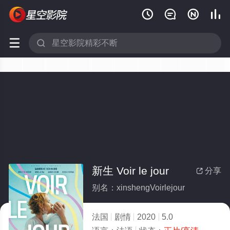






新生 Voir le jour
分享

别名：xinshengVoirlejour
法国
剧情
2020
5.0