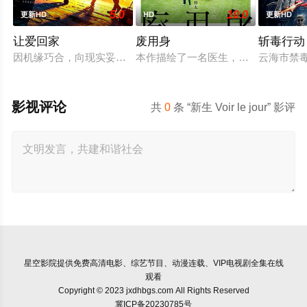
5.0
10.0
更新HD
HD
更新HD
让爱回家
废用身
斩毒行动
因机缘巧合，向现实妥协的导演朱达仁萌生拍一部《河南人在北
本作描绘了一名医生，因一种围绕“废
云海市禁
影视评论
共
0
条 “新生 Voir le jour” 影评
星空影院
提供免费高清电影、综艺节目、动漫连载、VIP电视剧全集在线
观看
Copyright © 2023 jxdhbgs.com All Rights Reserved
冀ICP备20230785号