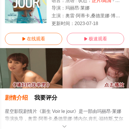
语言：
法语
状态：
正片/高清
- 免费在线观看
导演：
玛丽昂∙莱娜
主演：
奥雷·阿蒂卡,桑德里娜·博内尔,肯扎·福特斯,艾尔莎·玛德琳,布里吉特·罗安,莎拉·斯特恩
正片
更新时间：
2023-07-18
在线观看
极速观看


剧情介绍
我要评分
星空影院剧情片《新生 Voir le jour》是一部由玛丽昂∙莱娜
导演执导，奥雷·阿蒂卡,桑德里娜·博内尔,肯扎·福特斯,艾尔
莎·玛德琳,布里吉特·罗安,莎拉·斯特恩等演员精彩演绎的法
