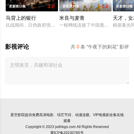
1.0
3.0
更新第10集
更新第17集
更新第18集
马背上的银行
米良与麦青
天才，女
抗战期间，日伪政府强行推广、使用由“中国准备银行”发行的伪
一根网线连接了中国鹿鸣村和英国牛
根据素光
影视评论
共
0
条 “午夜下的刺花” 影评
星空影院
提供免费高清电影、综艺节目、动漫连载、VIP电视剧全集在线
观看
Copyright © 2023 jxdhbgs.com All Rights Reserved
冀ICP备20230785号