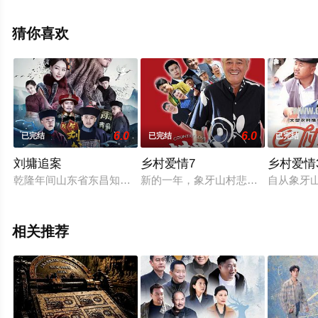
更多相关信息可移步至豆瓣电视剧、电视猫或剧情网等平
台了解。
猜你喜欢
6.0
6.0
已完结
已完结
已完结
刘墉追案
乡村爱情7
乡村爱情
乾隆年间山东省东昌知府蔡永昌被查出大量赃银，在押赴京城问
新的一年，象牙山村悲欢离合的故事
自从象牙
相关推荐