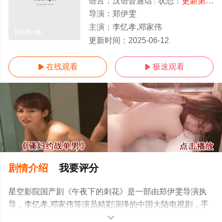
语言：
汉语普通话
状态：
更新第24集
导演：
郑伊雯
主演：
李忆孝,邓家伟
更新第24集
更新时间：
2025-06-12
在线观看
极速观看


剧情介绍
我要评分
星空影院国产剧《午夜下的刺花》是一部由郑伊雯导演执
导，李忆孝,邓家伟等演员精彩演绎的中国大陆电视剧，手
机免费观看高清无删减完整版电视剧全集就上星空影视，
