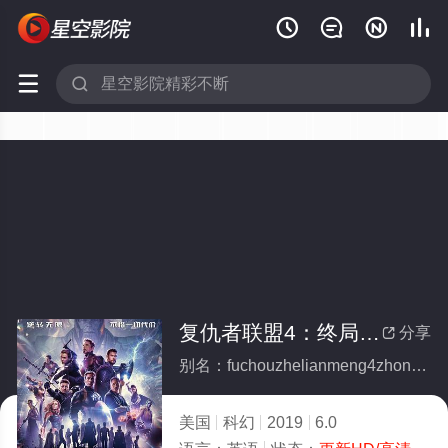






复仇者联盟4：终局之战国语
分享

别名：fuchouzhelianmeng4zhongjuzhizhanguoyu
美国
科幻
2019
6.0