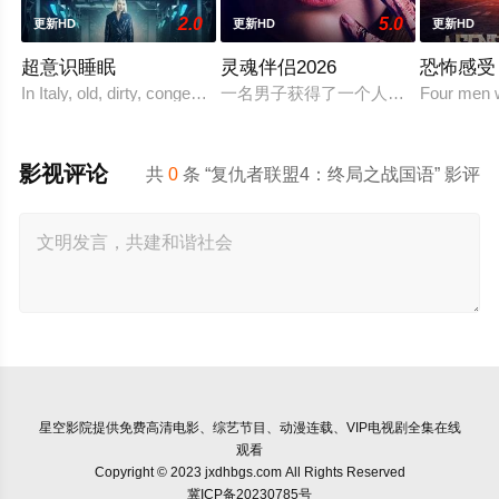
2.0
5.0
更新HD
更新HD
更新HD
超意识睡眠
灵魂伴侣2026
恐怖感受
In Italy, old, dirty, congested prisons full of violence and abuse
一名男子获得了一个人工智能机器人
Four men w
影视评论
共
0
条 “复仇者联盟4：终局之战国语” 影评
星空影院
提供免费高清电影、综艺节目、动漫连载、VIP电视剧全集在线
观看
Copyright © 2023 jxdhbgs.com All Rights Reserved
冀ICP备20230785号