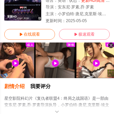
语言：
英语
状态：
更新HD/高清
- 免费在线观看
导演：
安东尼·罗素,乔·罗素
主演：
小罗伯特·唐尼,克里斯·埃文斯,马克·鲁弗洛,克里斯·海姆斯沃斯,乔什·布洛林,保罗·路德,凯伦·吉兰,杰
更新HD
更新时间：
2025-05-05
在线观看
极速观看


剧情介绍
我要评分
星空影院科幻片《复仇者联盟4：终局之战国语》是一部由
安东尼·罗素,乔·罗素导演执导，小罗伯特·唐尼,克里斯·埃文
斯,马克·鲁弗洛,克里斯·海姆斯沃斯,乔什·布洛林,保罗·路德,
