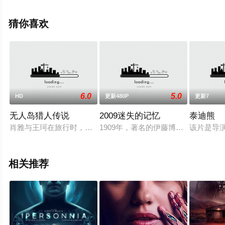
凯伦·吉兰,杰瑞米·雷纳,斯嘉丽·约翰逊,唐·钱德尔,布丽·拉尔
森,布莱德利·库珀,泰莎·汤普森,汤姆·赫兰德,伊丽莎白·奥尔
猜你喜欢
森,本尼迪克特·康伯巴奇,等演员精彩演绎的美国电影，手机
免费观看高清无删减完整版电影大全就上星空影视，更多
相关信息可移步至豆瓣电影、电视猫或剧情网等平台了
解。
6.0
5.0
HD
更新480P
更新7
无人岛猎人传说
2009迷失的记忆
泰迪熊
肖雅与王珂在旅行时，看到一颗流星坠落在岛上，两人决定前往
1909年，著名的伊藤博文暗杀事件
该片是导
相关推荐