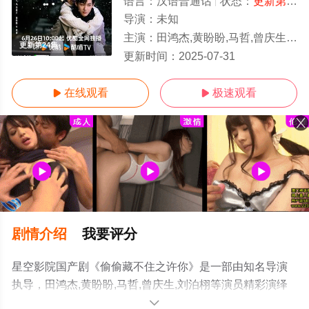
语言：
汉语普通话
状态：
更新第24集
导演：
未知
主演：
田鸿杰,黄盼盼,马哲,曾庆生,刘泊栩
更新第24集
更新时间：
2025-07-31
在线观看
极速观看


剧情介绍
我要评分
星空影院国产剧《偷偷藏不住之许你》是一部由知名导演
执导，田鸿杰,黄盼盼,马哲,曾庆生,刘泊栩等演员精彩演绎
的中国大陆电视剧，手机免费观看高清无删减完整版电视
