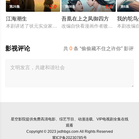
2.0
6.0
第26集
第08集
第6集
江海潮生
吾凰在上之凤御四方
我的鸵鸟
本剧讲述了状元实业家张謇创办大生企业，实业报国的故事。甲
改编自快看漫画作者嗷小泽的独家连
本剧改编
影视评论
共
0
条 “偷偷藏不住之许你” 影评
星空影院
提供免费高清电影、综艺节目、动漫连载、VIP电视剧全集在线
观看
Copyright © 2023 jxdhbgs.com All Rights Reserved
冀ICP备20230785号