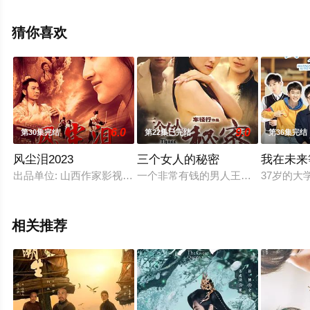
剧全集就上星空影视，更多相关信息可移步至豆瓣电视
剧、电视猫或剧情网等平台了解。
猜你喜欢
6.0
9.0
第30集完结
第22集已完结
第36集完结
风尘泪2023
三个女人的秘密
我在未来
出品单位: 山西作家影视艺术制作有限公司
一个非常有钱的男人王大川，在一个
37岁的
相关推荐