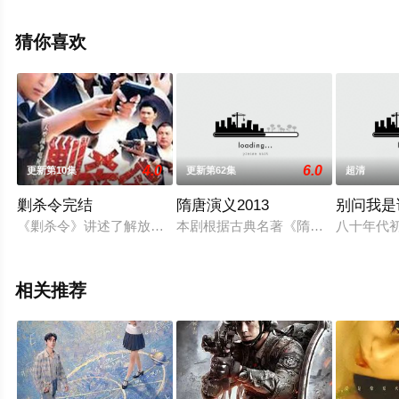
删减完整版电视剧全集就上星空影视，更多相关信息可移
步至豆瓣电视剧、电视猫或剧情网等平台了解。
猜你喜欢
4.0
6.0
更新第10集
更新第62集
超清
剿杀令完结
隋唐演义2013
别问我是
《剿杀令》讲述了解放前夕，国民党不甘失败，留下部分部队军
本剧根据古典名著《隋唐演义》改编。
八十年代
相关推荐