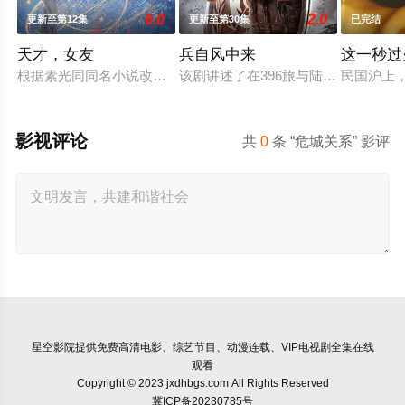
6.0
2.0
更新至第12集
更新至第30集
已完结
天才，女友
兵自风中来
这一秒过
根据素光同同名小说改编。江逾白长大以后，林知夏忽然对他说：
该剧讲述了在396旅与陆军步兵学院
民国沪上
影视评论
共
0
条 “危城关系” 影评
星空影院
提供免费高清电影、综艺节目、动漫连载、VIP电视剧全集在线
观看
Copyright © 2023 jxdhbgs.com All Rights Reserved
冀ICP备20230785号