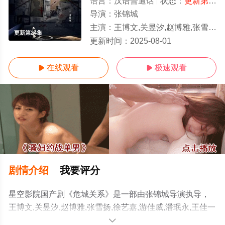
语言：
汉语普通话
状态：
更新第24集
导演：
张锦城
主演：
王博文,关昱汐,赵博雅,张雪扬,徐艺嘉,游佳威,潘珉永,王佳一
更新第24集
更新时间：
2025-08-01
在线观看
极速观看


剧情介绍
我要评分
星空影院国产剧《危城关系》是一部由张锦城导演执导，
王博文,关昱汐,赵博雅,张雪扬,徐艺嘉,游佳威,潘珉永,王佳一
等演员精彩演绎的中国大陆电视剧，手机免费观看高清无
