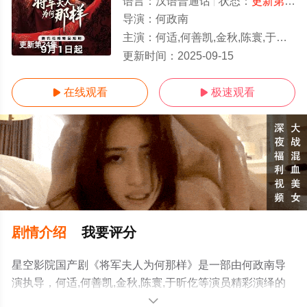
语言：
汉语普通话
状态：
更新第24集
导演：
何政南
主演：
何适,何善凯,金秋,陈寰,于昕仡
更新第24集
更新时间：
2025-09-15
在线观看
极速观看


剧情介绍
我要评分
星空影院国产剧《将军夫人为何那样》是一部由何政南导
演执导，何适,何善凯,金秋,陈寰,于昕仡等演员精彩演绎的
中国大陆电视剧，手机免费观看高清无删减完整版电视剧
