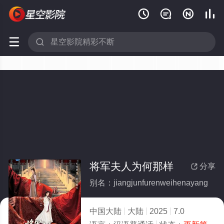






将军夫人为何那样
分享

别名：jiangjunfurenweihenayang
中国大陆
大陆
2025
7.0