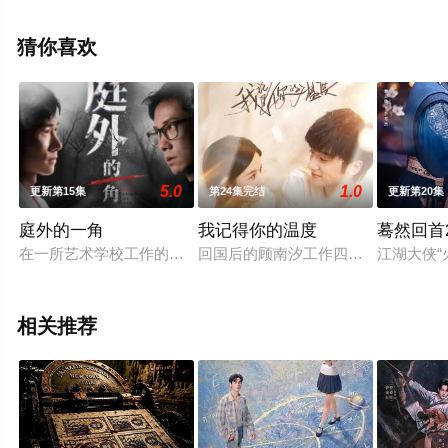
全集就上星空影视，更多相关信息可移步至豆瓣电视剧、
电视猫或剧情网等平台了解。
猜你喜欢
5.0
1.0
更新第15集
第24集完结
更新第20集
庭外的一角
我记得你的温度
蓦然回首2
在一所艺术学校工作的教师袁英才（陈泂江饰）突然自杀。他的
回国后的顾南汐工作四处碰壁，却阴
江湖大侠
相关推荐