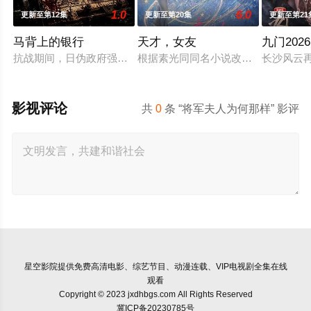
1.0
6.0
更新至第12集
更新至第20集
更新至第21
马背上的银行
天才，女友
九门2026
抗战期间，日伪政府强行推广、使用由“中国准备银行”发行的伪
根据素光同同名小说改编。江逾白长大
长沙风云
影视评论
共
0
条 “将军夫人为何那样” 影评
星空影院
提供免费高清电影、综艺节目、动漫连载、VIP电视剧全集在线
观看
Copyright © 2023 jxdhbgs.com All Rights Reserved
冀ICP备20230785号