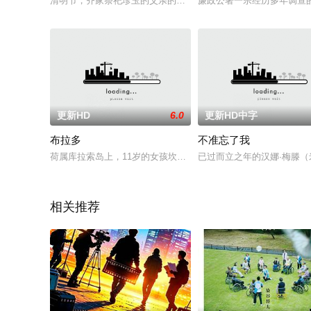
清明节，齐家祭祀珍玉的父亲的豫亲王，杰西卡发现豫亲王和家
廉政公署一宗经历多年调查
更新HD
6.0
更新HD中字
布拉多
不准忘了我
荷属库拉索岛上，11岁的女孩坎飒在无神论的父亲和虔诚的爷爷
已过而立之年的汉娜·梅滕（米
相关推荐