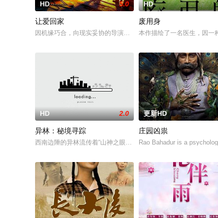
HD
5.0
HD
让爱回家
废用身
因机缘巧合，向现实妥协的导演朱达仁萌生拍一部《河南人在北京
本作描绘了一名医生，因一
HD
2.0
更新HD
异林：秘境寻踪
庄园凶祟
西南边陲的异林流传着“山神之眼”的恐怖传说，生物系学生苏瑶
Rao Bahadur is a psychologi