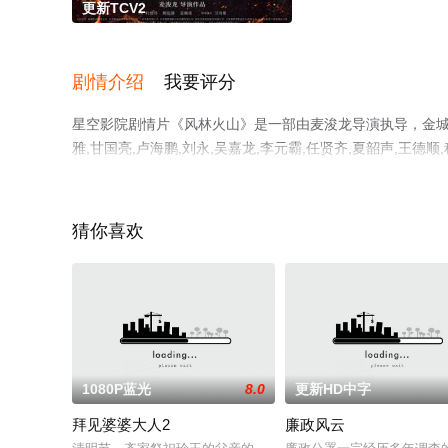
更新TCV2
剧情介绍
我要评分
星空影院剧情片《风林火山》是一部由麦浚龙导演执导，金城武,刘
雅,甘国亮,卢海鹏,刘永,吴嘉龙,李元霸,任贤齐,夏韶声,王
看高清无删减完整版电影大全就上星空影视，更多相关信息
猜你喜欢
1080P蓝光
8.0
更新HD中字
拜见婆婆大人2
廉政风云