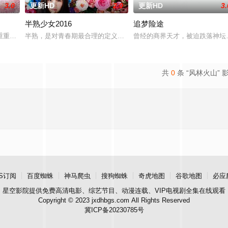
3.0
更新HD
2.0
更新HD
3.
半熟少女2016
追梦险途
十二届中华慈善奖最具爱心慈善楷模张彦杰老师的故事改编，通过创建爱心助学
重重阻力，克服种种困难，组建乐队追求自己的音乐梦想，并走出了困住他的亲
半熟，是对青春期最合理的定义，它是梦开始的地方，没有深思熟虑
曾经的商界天才，被迫跌落神坛
共
0
条 “风林火山” 
S订阅
百度蜘蛛
神马爬虫
搜狗蜘蛛
奇虎地图
谷歌地图
必应
星空影院
提供免费高清电影、综艺节目、动漫连载、VIP电视剧全集在线观看
Copyright © 2023 jxdhbgs.com All Rights Reserved
冀ICP备20230785号