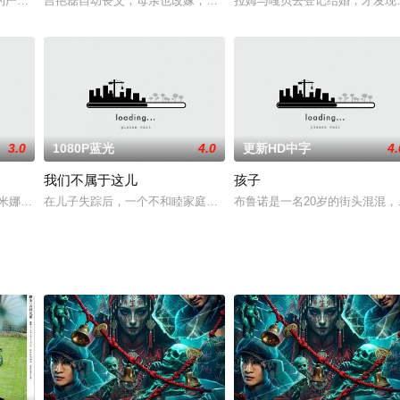
诚几乎长得一模一样。随后的午饭上，珍玉想起自己的父亲嚎啕大哭，不明事理
的严重非法内销行贿案件，竟因首被告理达贸易集团负责人陈超群弃保潜逃，以
吉艳磊自幼丧父，母亲也改嫁，承受家庭压力的她为了免费上学加入
拉姆与嘎贝去登记结婚，才发现
3.0
1080P蓝光
4.0
更新HD中字
4.
我们不属于这儿
孩子
之间，寻找一条属于自己的成人之路。这是一部在导演艾希·詹加心中酝酿了十
娜·唐德MinaTander饰）是一家医院的医生，虽然事业顺利，饮食无忧，且育
在儿子失踪后，一个不和睦家庭里受人尊敬的女家长被推到了她的临
布鲁诺是一名20岁的街头混混