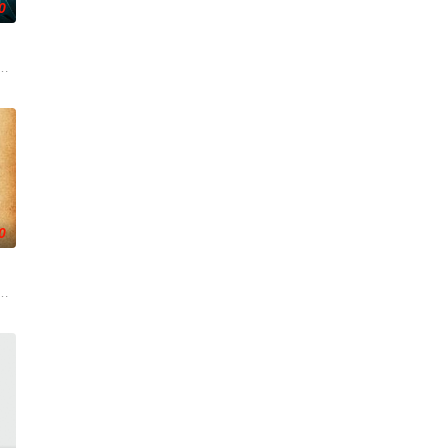
0
“开
步踏入在追求理想的理性与疯狂之间摇摆
引出“婴胎报仇”，“娘娘索命”等一连串妖异事件，张天盛虽被种种诡怪幻
起离奇的神像杀人事件，勘案过程中，牵引出“婴胎报仇”，“娘娘索命”等一连
0
，一
后，被一种突如其来的冲动驱使。回到布宜诺斯艾利斯后，她什么也没说，但她
小镇女子向疏远的哥哥借了钱，独自一人踏上穿越西德克萨斯州的旅程，寻求