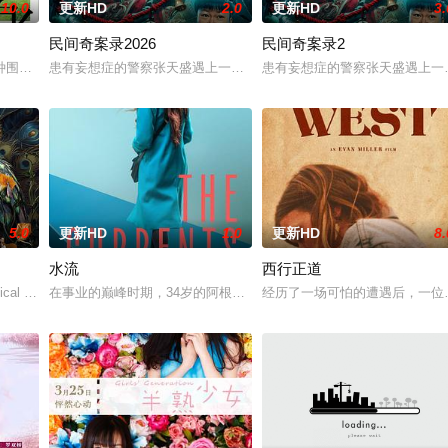
10.0
更新HD
2.0
更新HD
3.
民间奇案录2026
民间奇案录2
》电影的念头，在说服主编姚松、老乡韩战、二房东杨小强加入后，一路曲折式
种围绕“废用身”——因瘫痪等原因已无恢复可能的四肢——的治疗方法，而一步
患有妄想症的警察张天盛遇上一起离奇的神像杀人事件，勘案过程中，牵
患有妄想症的警察张天盛遇上一
5.0
更新HD
1.0
更新HD
8.
水流
西行正道
与同学进山科考，却因遭遇飓风来袭而失联。救援副队长陈霖奉命带队深入丛林
cal drama set against the backdrop of a
在事业的巅峰时期，34岁的阿根廷造型师丽娜在瑞士的一场颁奖典礼
经历了一场可怕的遭遇后，一位