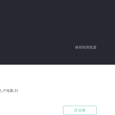
保存到浏览器
亮,卢海鹏,刘
分享
