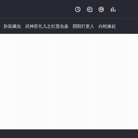




卧鼠藏虫
武神苏乞儿之红莲虫蛊
阴阳打更人
白蛇缘起