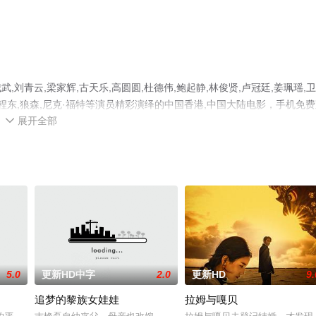
青云,梁家辉,古天乐,高圆圆,杜德伟,鲍起静,林俊贤,卢冠廷,姜珮瑶,
德顺,程东,狼森,尼克·福特等演员精彩演绎的中国香港,中国大陆电影，手机免
展开全部
可移步至豆瓣电影、电视猫或剧情网等平台了解。

5.0
更新HD中字
2.0
更新HD
9.
追梦的黎族女娃娃
拉姆与嘎贝