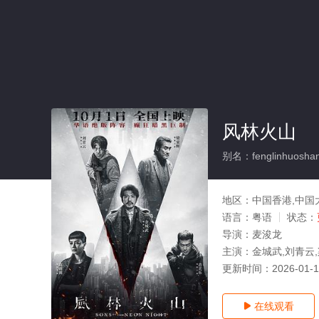
风林火山
别名：fenglinhuosha
地区：
中国香港,中国
语言：
粤语
状态：
导演：
麦浚龙
主演：
金城武,刘青云,
更新时间：
2026-01-
在线观看
