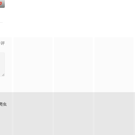
0
机构、
情隔阂，和父亲和解，自我成长，最终收获
，只有最单纯的坚定，然而，在这个充满意外的年纪，未来似乎变得很具体，又
。被那微不足道的成就麻醉过后他该如何面对现实，能改变他的命运的是谁？
影评
爬虫