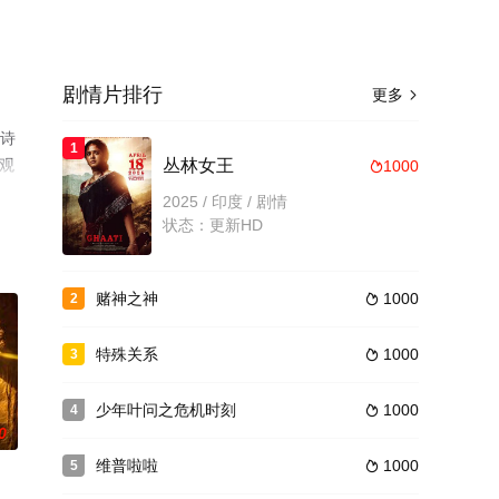
剧情片排行
更多

卫诗
1
费观
丛林女王
1000

2025 / 印度 / 剧情
状态：更新HD
赌神之神
1000
2

特殊关系
1000
3

少年叶问之危机时刻
1000
4

0
维普啦啦
1000
5
