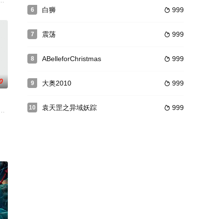
的杰西
及唯一重要证人兼举报者，理达的前任财务
了肖教练组建的琼中女足。一群十岁出头的女生，一起训练、一起比赛。新旧磨
嘎贝昔日未成的婚事，在法律上仍未失效。嘎贝踏上寻找“前妻”措雅的旅程，
白狮
999
6

震荡
999
7

ABelleforChristmas
999
8

0
大奥2010
999
9

袁天罡之异域妖踪
999
10

年的
有一个可爱的女儿莉娅（Li
界点。
，过活的营生是各种合法、非法的地下交易，他的女友，18岁的索尼亚也没正当