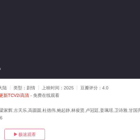
n
大陆
类型：
剧情
上映时间：
2025
豆瓣评分：
4.0
更新TCV2/高清
- 免费在线观看
梁家辉,古天乐,高圆圆,杜德伟,鲍起静,林俊贤,卢冠廷,姜珮瑶,卫诗雅,甘国
16
极速观看
