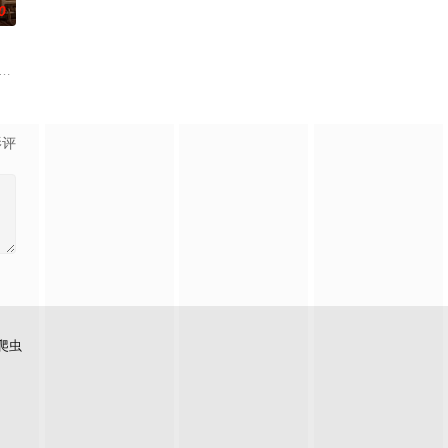
0
颠覆。他跨越时空重返埃坦尼亚，但故乡
弃处置后引发的故事。这些曾经是人类一员的机器人，拥有神经机械与人工智能
社会以“理性至上”为最高准则，爱情与强烈情感被视为危险残留，只能封存在“情
影评
爬虫