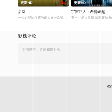
更新HD
3.0
更新HD
后室
宇宙巨人：希曼崛起
一位心理治疗师的病人在一次诡异的事故中“切入”（No-clip
亚当（尼古拉斯·加利齐纳
影视评论
RS