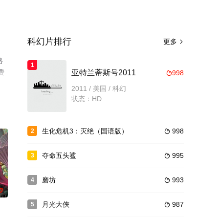
科幻片排行
更多

格
1
免费
亚特兰蒂斯号2011
998

2011 / 美国 / 科幻
状态：HD
生化危机3：灭绝（国语版）
998
2

夺命五头鲨
995
3

磨坊
993
4

0
月光大俠
987
5
