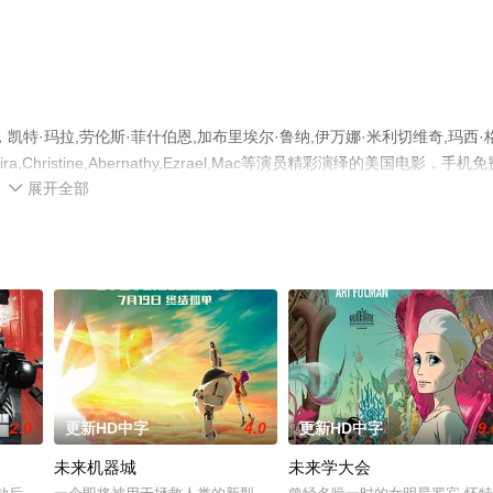
特·玛拉,劳伦斯·菲什伯恩,加布里埃尔·鲁纳,伊万娜·米利切维奇,玛西·
,Madeira,Christine,Abernathy,Ezrael,Mac等演员精彩演绎的美国电影，手机
展开全部
息可移步至豆瓣电影、电视猫或剧情网等平台了解。

2.0
更新HD中字
4.0
更新HD中字
9.
未来机器城
未来学大会