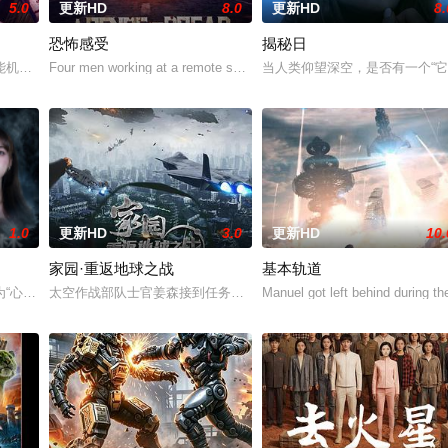
5.0
更新HD
8.0
更新HD
8.
恐怖感受
揭秘日
能机器人，以应对刚刚去世的妻子的去世。 为了创造一个真正有知觉的伴侣，
Four men working at a remote scientific outpost unravel the distur
当人类仰望深空，是否有一个“
1.0
更新HD
3.0
更新HD
10.
家园·重返地球之战
基本轨道
，与寻找丈夫死亡真相的客栈老板娘楚红、小女孩刘六六等人，被卷入亡命匪
为“心理病毒”的幽灵在数字世界蔓延。神秘组织利用直播频率、连麦暗示及直播
太空作战部队士官姜森接到任务，将与大部队一起登陆地球；夺回被
Manuel got left behind during the