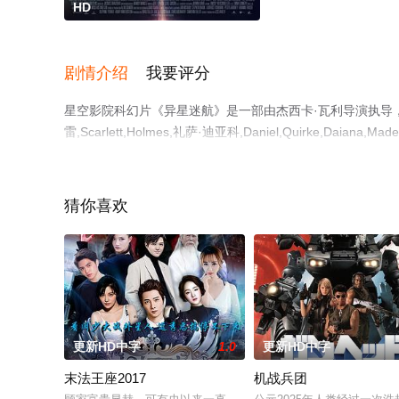
HD
剧情介绍
我要评分
星空影院科幻片《异星迷航》是一部由杰西卡·瓦利导演执导，凯
雷,Scarlett,Holmes,礼萨·迪亚科,Daniel,Quirke,Daiana
观看高清无删减完整版电影大全就上星空影视，更多相关信
猜你喜欢
更新HD中字
1.0
更新HD中字
末法王座2017
机战兵团