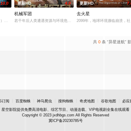
10.0
更新HD
4.0
更新HD
7.
机械军团
去火星
）到了一个超越现实的奇异维度。为了带回病人，这位治疗师不得不亲自踏入那
 饰）在神秘圣剑的召唤下，尘封十五年的异世界王子身份觉醒，平凡人生被彻底
若干年后人类遭遇资源与环境危机，对消耗资源严重的机器人进行遗
2099年，地球环境濒临崩溃，
共
0
条 “异星迷航” 
S订阅
百度蜘蛛
神马爬虫
搜狗蜘蛛
奇虎地图
谷歌地图
必应
星空影院
提供免费高清电影、综艺节目、动漫连载、VIP电视剧全集在线观看
Copyright © 2023 jxdhbgs.com All Rights Reserved
冀ICP备20230785号