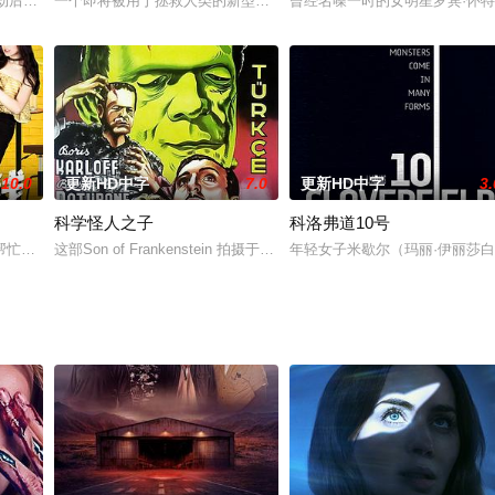
的继承人顾睿整天只知吃喝玩乐，不务正业，令顾家老爷子非常焦心。 顾睿遭
次浩劫后，机战兵团已控制地球，全球经此大战后几近灭亡，但残存的部队依旧火
一个即将被用于拯救人类的新型机器人7723（韩莹棣 配音），因缘
曾经名噪一时的女明星罗宾·怀特（
10.0
更新HD中字
7.0
更新HD中字
3.
科学怪人之子
科洛弗道10号
系统Martina。通过神经系统连接大脑，让虚拟游戏变为现实。来自世
帮忙下成功求婚。男主角当晚高兴入眠。至第二天醒来，发现自己在一个陌生房
这部Son of Frankenstein 拍摄于1939年，两位伟大的恐怖片祖师爷monste
年轻女子米歇尔（玛丽·伊丽莎白·温斯