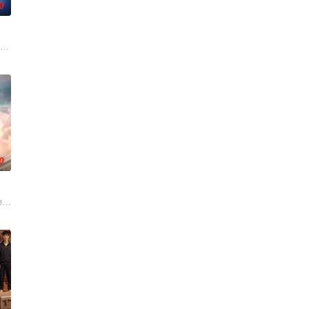
0
他无意中把一个无害的爱情机器人变成了一
它”也正在对望？一场关于外星文明的全球“揭秘”，即将颠覆人类认知。而这背
0
徒马沙
设备后门，精准猎杀患有表演型人格障碍
外星人占领的家园，谁知舰队在登陆前遭到袭击，损失惨重。来到地球后，姜森
 evacuation of the planet, he wil