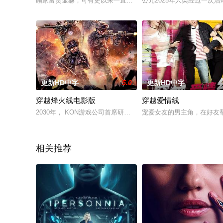
顾家富贵显赫，可有史以来一直无法摆脱单脉相传的魔咒，其唯一
公元2025年人类经过一
更新HD中字
5.0
更新HD中字
穿越烽火线电影版
穿越爱情线
2030年， KON游戏公司首席研发博士（崔）发明了一款神经体感
宠爱女友的男主角，在好友
相关推荐