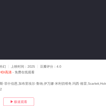
科幻
上映时间：
2025
豆瓣评分：
4.0
HD/高清
- 免费在线观看
·菲什伯恩,加布里埃尔·鲁纳,伊万娜·米利切维奇,玛西·格雷,Scarlett,Hol
22
极速观看
