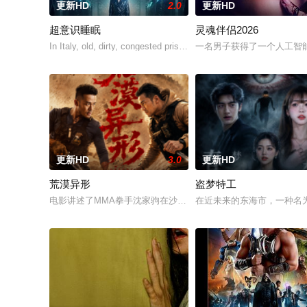
更新HD
2.0
更新HD
超意识睡眠
灵魂伴侣2026
In Italy, old, dirty, congested prisons full of violence and abuse
一名男子获得了一个人工智
更新HD
3.0
更新HD
荒漠异形
盗梦特工
电影讲述了MMA拳手沈家驹在沙漠小镇散心时遭遇沙漠怪兽袭击
在近未来的东海市，一种名