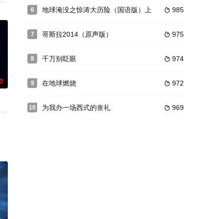
黑社
力交战毫无停止的迹象，经年累月的战事
际会遇上了热爱足球的调皮少女苏小麦（郑海音 配音）。而看似顽劣的小麦
罗宾·怀特 Robin Wright 饰）早已过气，45岁的她因为执拗和任性毁掉的
地球淹没之惊涛大历险（国语版）上
985
6

哥斯拉2014（原声版）
975
7

千万别眨眼
974
8

0
在地球燃烧
972
9

为我办一场西式的丧礼
969
10

间，身边多了一个陌生女子，她告知是自己
rBoris karloff 和吸血
特德 Mary Elizabeth Winstead 饰）不久前刚和男友发生争吵，她夜晚