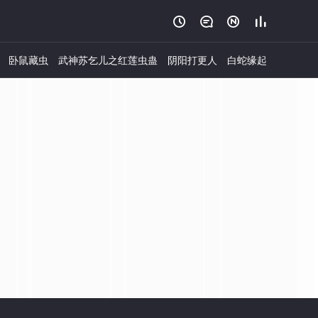




卧鼠藏虫
武神苏乞儿之红莲虫蛊
阴阳打更人
白蛇缘起