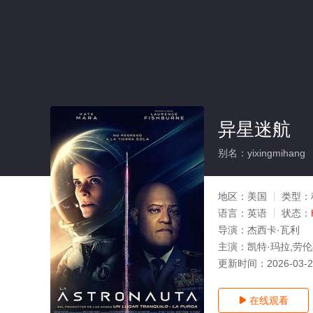
异星迷航
别名：yixingmihang
地区：
美国
类型：
语言：
英语
状态：
导演：
杰西卡·瓦利
主演：
凯特·玛拉,劳伦斯
更新时间：
2026-03-
在线观看
