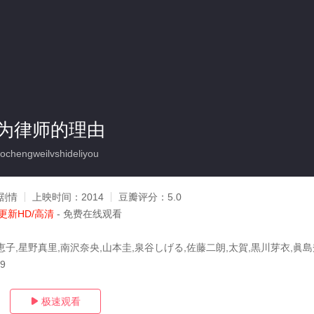
为律师的理由
engweilvshideliyou
剧情
上映时间：
2014
豆瓣评分：
5.0
更新HD/高清
- 免费在线观看
恵子,星野真里,南沢奈央,山本圭,泉谷しげる,佐藤二朗,太賀,黒川芽衣,眞
09
极速观看
