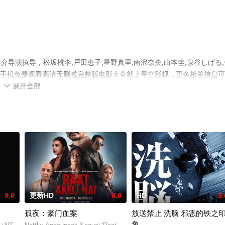
导演执导，松坂桃李,戸田恵子,星野真里,南沢奈央,山本圭,泉谷しげる,
影，手机免费观看高清无删减完整版电影大全就上星空影视，更多相关信息
展开全部

9.0
更新HD
6.0
HD
5.
孤夜：豪门血案
放送禁止 洗脑 邪恶的铁之
象