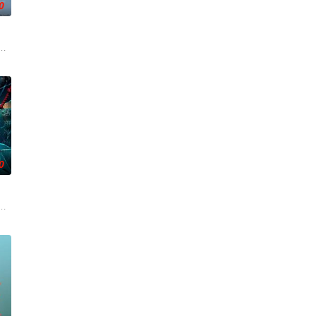
0
途
被认可的才华。他们来自不同的地方，却有
城市寻找自己的一处立足之地。在这样一个充满快节奏、充满利益的城市，子风
活的冲绳。与母亲朱音、妹妹舞一起生活的照屋踊，憧憬舞蹈学校的丽莎，开
0
战、二房东杨小强加入后，一路曲折式“开
复可能的四肢——的治疗方法，而一步步踏入在追求理想的理性与疯狂之间摇摆
起离奇的神像杀人事件，勘案过程中，牵引出“婴胎报仇”，“娘娘索命”等一连