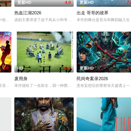
1.0
更新HD
4.0
更新HD
7.
热血江湖2026
出走 哥哥的彼界
命陨灭，悍匪携枪遁入茫茫戈壁。刑警杨志刚凭现场足迹与痕迹精准锁凶，追凶
木他们毕业于同一所大学。他们和很多年轻人一样，自以为是，敏感错弱，没有
该剧主要讲述了赵子风从小和爷爷在乡下习武，长大后从乡野来到大
本作的舞台是音乐和舞蹈融入生
5.0
HD
10.0
更新HD
2.
废用身
民间奇案录2026
，火速成立“斩毒行动”专案组，借调警员安迪参战。首轮毒贩阿泰交易败露被廖
导演朱达仁萌生拍一部《河南人在北京》电影的念头，在说服主编姚松、老乡韩
本作描绘了一名医生，因一种围绕“废用身”——因瘫痪等原因已无恢
患有妄想症的警察张天盛遇上一