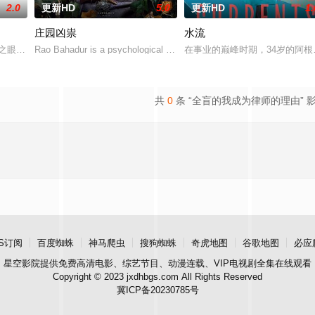
2.0
更新HD
5.0
更新HD
1.
庄园凶祟
水流
，牵引出“婴胎报仇”，“娘娘索命”等一连串妖异事件，张天盛虽被种种诡怪幻
神之眼”的恐怖传说，生物系学生苏瑶与同学进山科考，却因遭遇飓风来袭而失联
Rao Bahadur is a psychological drama set against the backdrop of a
在事业的巅峰时期，34岁的阿
共
0
条 “全盲的我成为律师的理由” 
S订阅
百度蜘蛛
神马爬虫
搜狗蜘蛛
奇虎地图
谷歌地图
必应
星空影院
提供免费高清电影、综艺节目、动漫连载、VIP电视剧全集在线观看
Copyright © 2023 jxdhbgs.com All Rights Reserved
冀ICP备20230785号