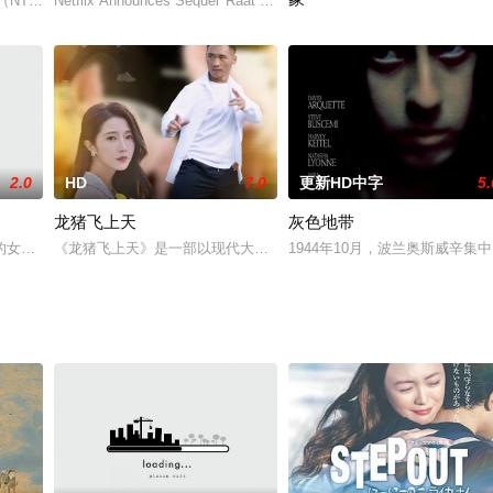
里乌斯 Henriette Confurius
台（NTV）播出的特别电视剧，由杉浦直树和神木隆之介主演，是“日本电视台新人
Netflix Announces Sequel 'Raat Akeli Hai: The Bansal Murders&#
「ある事情で放送禁止となったV
2.0
HD
7.0
更新HD中字
5.
龙猪飞上天
灰色地带
儿子阿米尔与刚出生的宝宝。此时一个足以拯救她贫困生活的提议出现，工厂的
女儿住进一处号称闹鬼的公寓，夜半时分，“大鬼”带着“小鬼”真的前来骚扰新
《龙猪飞上天》是一部以现代大学生寻梦创业为题材的网络电影，讲
1944年10月，波兰奥斯威辛