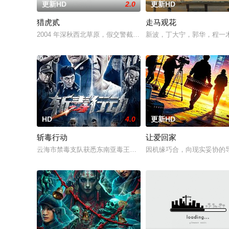
更新HD
2.0
更新HD
猎虎贰
走马观花
2004 年深秋西北草原，假交警截停铜矿押运车，炸药破箱、两
新波，丁大宁，郭华，程一
HD
4.0
更新HD
斩毒行动
让爱回家
云海市禁毒支队获悉东南亚毒王廖爷将携600余公斤毒品来云交易
因机缘巧合，向现实妥协的