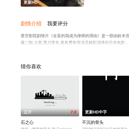
更新HD
剧情介绍
我要评分
星空影院剧情片《全盲的我成为律师的理由》是一部由鈴木浩介
藤二朗,太賀,黒川芽衣,眞島秀和等演员精彩演绎的日本电
步至豆瓣电影、电视猫或剧情网等平台了解。
猜你喜欢
正片
7.0
更新HD中字
石之心
不沉的骨头