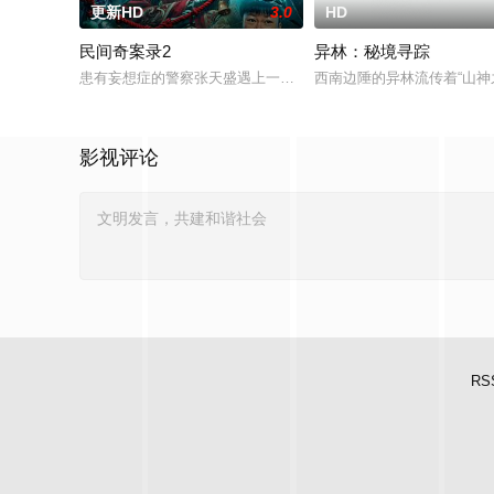
更新HD
3.0
HD
民间奇案录2
异林：秘境寻踪
患有妄想症的警察张天盛遇上一起离奇的神像杀人事件，勘案过程中
西南边陲的异林流传着“山
影视评论
RS