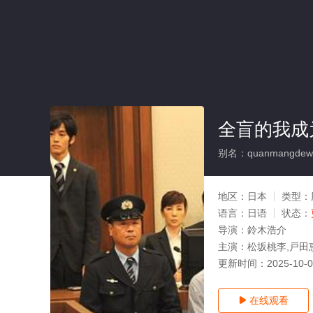
全盲的我成
别名：quanmangdewoch
地区：
日本
类型：
语言：
日语
状态：
导演：
鈴木浩介
主演：
松坂桃李,戸田
更新时间：
2025-10-
在线观看
