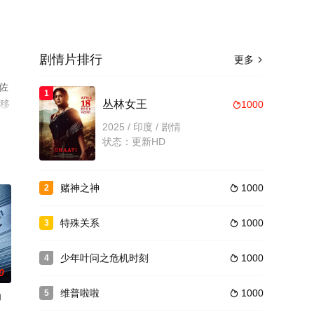
剧情片排行
更多

佐
1
可移
丛林女王
1000

2025 / 印度 / 剧情
状态：更新HD
赌神之神
1000
2

特殊关系
1000
3

少年叶问之危机时刻
1000
4

0
维普啦啦
1000
5

印