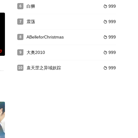
脚本奖2002优秀赏”（日本
白狮
999
6

TRを再編集し放送する」という設定のフェイクドキュメンタリーで、2003
震荡
999
7

ABelleforChristmas
999
8

0
大奥2010
999
9

袁天罡之异域妖踪
999
10

巴士
房客了。意大利导演亚历山德罗·卡皮
述了农村青年李优近乎痴迷地坚持着成为演员的初心，在经历外界种种嘲笑、质
集中营，在焚化炉工作的波兰犹太人和匈牙利犹太人正密谋暴乱，捣毁焚尸炉，由绰