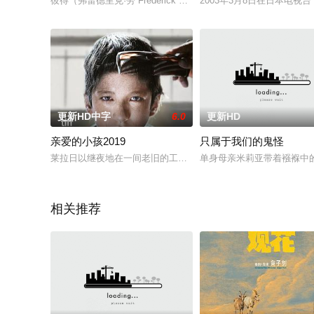
彼得（弗雷德里克·劳 Frederick Lau 饰）和名为莉斯贝丝（亨丽埃特·肯夫
2003年3月8日在日本电视
更新HD中字
6.0
更新HD
亲爱的小孩2019
只属于我们的鬼怪
莱拉日以继夜地在一间老旧的工厂工作，只为糊口并养活12岁的
单身母亲米莉亚带着襁褓中的
相关推荐