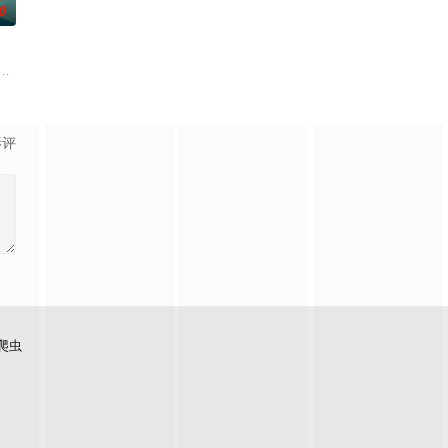
0
。救援副队长陈霖奉命带队深入丛林，一
根廷造型师丽娜在瑞士的一场颁奖典礼后，被一种突如其来的冲动驱使。回到布
影评
爬虫