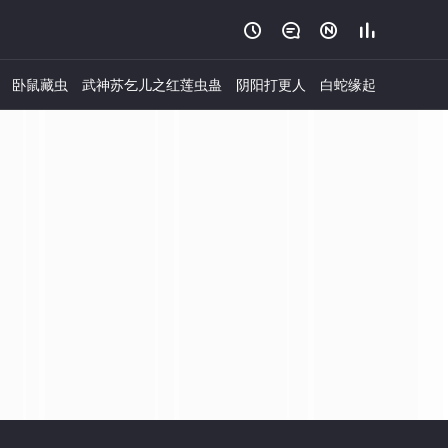




卧鼠藏虫
武神苏乞儿之红莲虫蛊
阴阳打更人
白蛇缘起