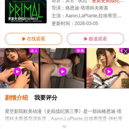
语言：
其它
状态：
更新史前战纪S03E03
导演：
格恩迪·塔塔科夫斯基
主演：
Aaron,LaPlante,拉埃蒂茨亚·伊杜
更新史前战纪S03E03
更新时间：
2026-03-05
在线观看
极速观看


剧情介绍
我要评分
星空影院欧美动漫《史前战纪第三季》是一部由格恩迪·塔
塔科夫斯基导演执导，Aaron,LaPlante,拉埃蒂茨亚·伊杜等
演员精彩演绎的美国动漫，手机免费观看高清无删减完整
