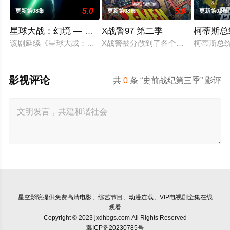
5.0
5.0
更新第08集
更新第08集
更新第02集
星球大战：幻境 — 第九个绝地武士
X战警97 第二季
柯蒂斯总
该剧延续《星球大战：幻境》的世界观，见证绝地武士崭新篇章
X战警被分散到了各个时间线，从过去
柯蒂斯总统
影视评论
共
0
条 “史前战纪第三季” 影评
星空影院
提供免费高清电影、综艺节目、动漫连载、VIP电视剧全集在线
观看
Copyright © 2023 jxdhbgs.com All Rights Reserved
冀ICP备20230785号