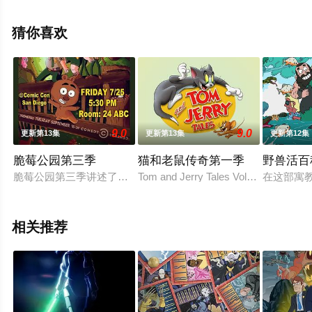
版动漫全集就上星空影视，更多相关信息可移步至豆瓣动
漫、电视猫或剧情网等平台了解。
猜你喜欢
9.0
9.0
更新第13集
更新第13集
更新第12集
脆莓公园第三季
猫和老鼠传奇第一季
野兽活百
脆莓公园第三季讲述了一群国家公园森林管理员遭遇的种种倒霉
Tom and Jerry Tales Volume Five was 
在这部寓
相关推荐