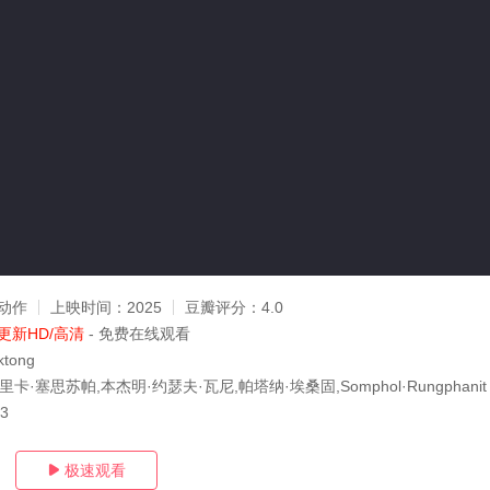
动作
上映时间：
2025
豆瓣评分：
4.0
更新HD/高清
- 免费在线观看
ktong
卡·塞思苏帕,本杰明·约瑟夫·瓦尼,帕塔纳·埃桑固,Somphol·Rungphanit
23
极速观看
