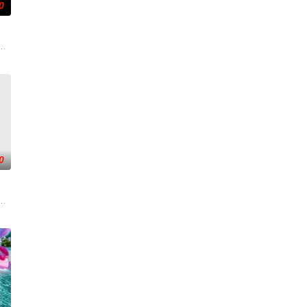
0
手向爷派杀手左轮抓住母女二人要挟并引出
而，他被说服去执行他最擅长的任务——前往波兰找回一个掌握重要信息的瑞典
典攻击潜水员遇害。汉密尔顿，受害者的老友，前往法国土伦军事基地展开调
0
子计划
着重塑造了缉毒警察在危险环境中坚守岗位
一支被嘲为“无胜利队”的业余球队。当一群问题少年遇上背负阴影的教练，他
贪国库银两，身陷囹圄在即，叶庭急召其子叶护相见。叶护心知父亲蒙冤，却