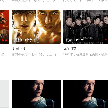
，波斯国王薛西斯一世（罗德里格?桑托罗 Rodrigo Santo
绫野刚 饰），在鱼龙混杂的新宿和几名小混混发生冲突。关键时刻，他被名叫真
清兵火烧少林，寺中人员伤亡惨重，洪熙官（陈观泰 饰）虽然幸免于
商周之战一千五百年后，天界衰
9.0
更新HD中字
4.0
更新HD中字
6.
明日之丈
无间道2
Stallone 饰）生活在城市的某个角落，事实上他却是一支特
大型毒品案件，警方惨遭黑帮报复，死伤惨重，黑帮卧底山哥身陷囹圄，正义与
落魄拳手丹下段平（香川照之 饰）因欠债被黑社会追打，路人矢吹丈
1991年，香港黑帮龙头倪坤