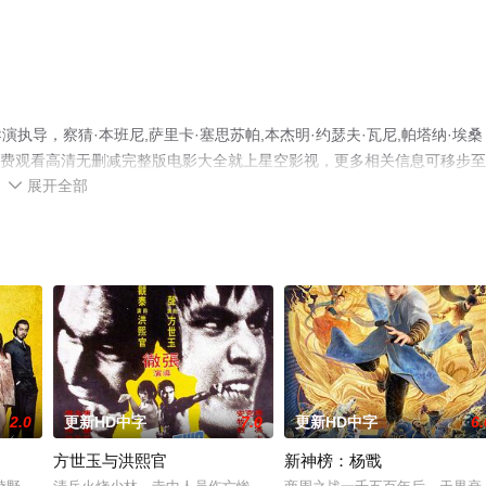
ng导演执导，察猜·本班尼,萨里卡·塞思苏帕,本杰明·约瑟夫·瓦尼,帕塔纳·埃桑
电影，手机免费观看高清无删减完整版电影大全就上星空影视，更多相关信息可移步
展开全部

2.0
更新HD中字
7.0
更新HD中字
6.
方世玉与洪熙官
新神榜：杨戬