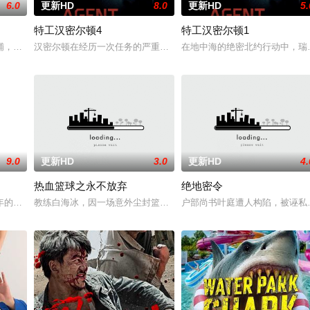
6.0
更新HD
8.0
更新HD
5.
特工汉密尔顿4
特工汉密尔顿1
战队”临危受命，精英队长陈梓静（于文文 饰）率队员金凤（卢靖姗 饰）、齐
铺，却为守护单亲母女小茜和依依，被迫出手击杀黑帮一伙而暴露身份。幕后黑
汉密尔顿在经历一次任务的严重后果后，陷入了自我毁灭的状态。然
在地中海的绝密北约行动中，瑞
9.0
更新HD
3.0
更新HD
4.
热血篮球之永不放弃
绝地密令
有人从瑞典窃取秘密武器材料。他被调至布鲁塞尔担任国防部长保镖，而叛乱分
年的危害，对社会秩序的破坏为主题，旨在通过电影让观众意识到毒品的可怕，
教练白海冰，因一场意外尘封篮球梦。为完成病危师兄的嘱托，他接手
户部尚书叶庭遭人构陷，被诬私