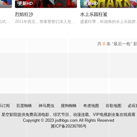
9.0
更新HD
2.0
更新HD
2.
烈焰狂沙
水上乐园狂鲨
鲨鱼笼潜水，同时享受奢靡的派对狂欢。然而他们浑然不知，这趟旅程不过是一
习武收废品，做事一根筋的他总被误解。在经历一次重大事件后，被迫加入保健
2011年西北，禁毒警察们深入危险境地，与毒贩展开了一场惊心动
盛夏旺季，科德角的水上乐园挤
共
0
条 “最后一枪” 
S订阅
百度蜘蛛
神马爬虫
搜狗蜘蛛
奇虎地图
谷歌地图
必应
星空影院
提供免费高清电影、综艺节目、动漫连载、VIP电视剧全集在线观看
Copyright © 2023 jxdhbgs.com All Rights Reserved
冀ICP备20230785号