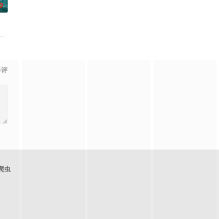
0
场精心
品公司，实现了自我价值体验到社会存在感
魄的较量。三年后，杨天追查战友马超遇害案件，抽丝剥茧，掀出袁氏兄弟走私
满了消暑游客，一群凶猛的大白鲨突然闯入园区水域，把整片游乐区变成了开
影评
爬虫