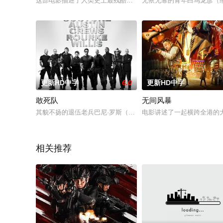
这部电影描述了人类史上最残酷的战争之一：温泉关之战。公元前480年
无依无靠的青年白鸟龙彦（
更新HD中字
6.0
更新HD中字
敢死队
无间风暴
其貌不扬的退伍老兵巴尼·罗斯（西尔维斯特·史泰龙 Sylvester 
电影讲述了一起横跨全港的
相关推荐