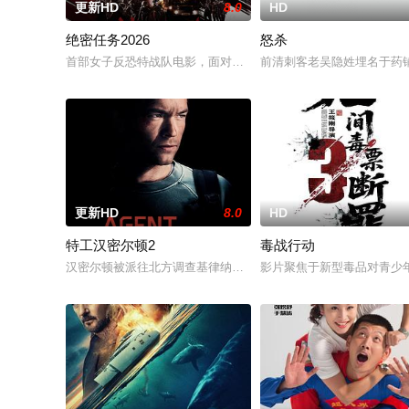
更新HD
8.0
HD
绝密任务2026
怒杀
首部女子反恐特战队电影，面对恐怖主义恶势力，“最飒女子反恐特
前清刺客老吴隐姓埋名于药
更新HD
8.0
HD
特工汉密尔顿2
毒战行动
汉密尔顿被派往北方调查基律纳太空项目的间谍行为，同时发现
影片聚焦于新型毒品对青少