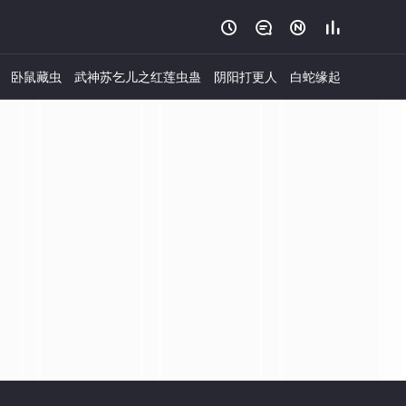




卧鼠藏虫
武神苏乞儿之红莲虫蛊
阴阳打更人
白蛇缘起