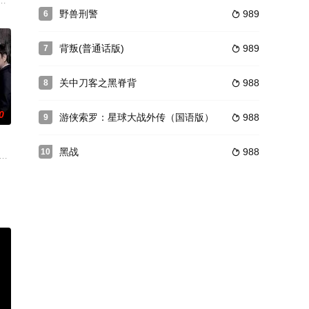
虎（伊势谷友介 饰）的男人救下，并接
难但是身受重伤，他决定暂时偃旗息鼓待到他日能够东山再起，哪知道逃亡的
落，蒙冤落魄的杨戬以赏银捕手为业谋生。一日，杨戬接受了一位神秘访客的
野兽刑警
989
6

背叛(普通话版)
989
7

关中刀客之黑脊背
988
8

0
游侠索罗：星球大战外传（国语版）
988
9

黑战
988
10

邪恶的角斗已然拉开了序幕。
（山下智久 饰）仗义出手，凭借出色的击打本能将黑社会击退。前科累累的孤
被杀，倪氏家族旗下五大头目中除韩琛（曾志伟）外，均伺机背叛发难，不料却被