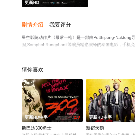
更新HD
剧情介绍
我要评分
星空影院动作片《最后一枪》是一部由Putthipong·Nakto
固,Somphol·Rungphanit等演员精彩演绎的泰国
瓣电影、电视猫或剧情网等平台了解。
猜你喜欢
更新HD中字
1.0
更新HD中字
斯巴达300勇士
新宿天鹅