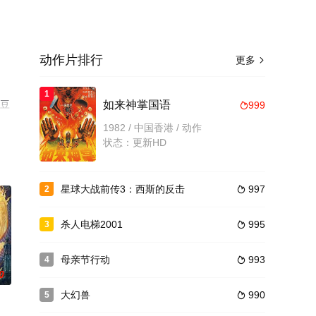
动作片排行
更多

1
至豆
如来神掌国语
999

1982 / 中国香港 / 动作
状态：更新HD
星球大战前传3：西斯的反击
997
2

杀人电梯2001
995
3

母亲节行动
993
4

0
大幻兽
990
5
