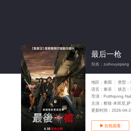
最后一枪
别名：zuihouyiqiang
地区：
泰国
类型：
语言：
泰语
状态：
导演：
Putthipong·Na
主演：
察猜·本班尼,萨里
更新时间：
2026-04-
在线观看
