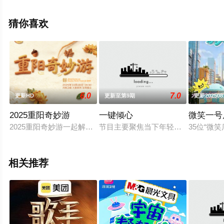
至豆瓣综艺、电视猫或剧情网等平台了解。
猜你喜欢
6.0
7.0
更新HD
更新至第9期
更新202508
2025重阳奇妙游
一键倾心
微笑一号
2025重阳奇妙游一起解锁秋日温暖图鉴!
节目主要聚焦当下年轻人的生活观与
35位“
相关推荐