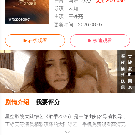
语言：
国语
状态：
更新20260807
-
导演：
未知
主演：
王铮亮
更新20260807
更新时间：
2026-08-07
在线观看
极速观看


剧情介绍
我要评分
星空影院大陆综艺《歌手2026》是一部由知名导演执导，
王铮亮等演员精彩演绎的大陆综艺，手机免费观看高清无
删减完整版综艺节目就上星空影视，更多相关信息可移步
