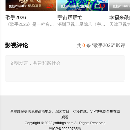
1.0
4.0
更新20260807
更新20260807第3期
更新202608
歌手2026
宇宙帮帮忙
幸福来敲门
《歌手2026》是一档音乐交流竞技节目。节目集结全球实力唱
深圳卫视上星综艺《宇宙帮帮忙》是
天津卫视
影视评论
共
0
条 “歌手2026” 影评
星空影院
提供免费高清电影、综艺节目、动漫连载、VIP电视剧全集在线
观看
Copyright © 2023 jxdhbgs.com All Rights Reserved
冀ICP备20230785号