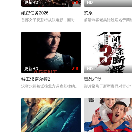
更新HD
8.0
HD
绝密任务2026
怒杀
首部女子反恐特战队电影，面对恐怖主义恶势力，“最飒女子反恐特
前清刺客老吴隐姓埋名于药
更新HD
8.0
HD
特工汉密尔顿2
毒战行动
汉密尔顿被派往北方调查基律纳太空项目的间谍行为，同时发现
影片聚焦于新型毒品对青少