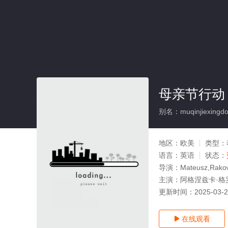
母亲节行动
别名：muqinjiexingd
地区：
欧美
类型：
语言：
英语
状态：
导演：
Mateusz,Rako
主演：
阿格涅兹卡·格罗乔斯
更新时间：
2025-03-
在线观看
