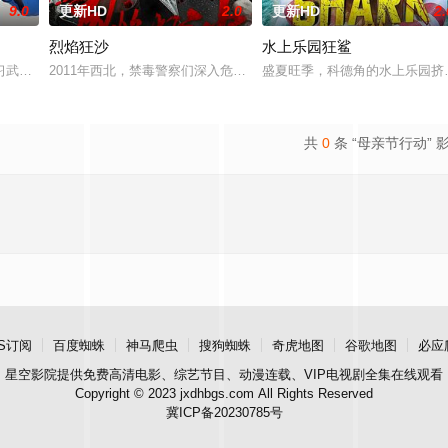
9.0
更新HD
2.0
更新HD
2.
烈焰狂沙
水上乐园狂鲨
鲨鱼笼潜水，同时享受奢靡的派对狂欢。然而他们浑然不知，这趟旅程不过是一
习武收废品，做事一根筋的他总被误解。在经历一次重大事件后，被迫加入保健
2011年西北，禁毒警察们深入危险境地，与毒贩展开了一场惊心动
盛夏旺季，科德角的水上乐园挤
共
0
条 “母亲节行动” 
S订阅
百度蜘蛛
神马爬虫
搜狗蜘蛛
奇虎地图
谷歌地图
必应
星空影院
提供免费高清电影、综艺节目、动漫连载、VIP电视剧全集在线观看
Copyright © 2023 jxdhbgs.com All Rights Reserved
冀ICP备20230785号