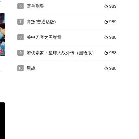
亡，而
犯罪。拉萨勒警官负责该案的侦破工作，尽
也参与其中，并顺藤摸瓜，牵出了宁王。原来宁王才是幕后的主谋，邵宗子一死
讲述了几位主人公在拯救世界和自我救赎矛盾中的成长，是一部分歧与团结并存
野兽刑警
989
6

背叛(普通话版)
989
7

关中刀客之黑脊背
988
8

0
游侠索罗：星球大战外传（国语版）
988
9

黑战
988
10

纳有幸
，拥有魔力的五大家族联合，开辟了伊普斯
 Eva Longori
满了熙 熙攘攘的旅客。离4255次从新洲开往建三 江的旅客列车发车还有五