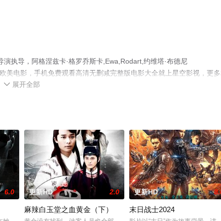
导演执导，阿格涅兹卡·格罗乔斯卡,Ewa,Rodart,约维塔·布德尼
ki等演员精彩演绎的欧美电影，手机免费观看高清无删减完整版电影大全就上星空影视，更
展开全部

6.0
更新HD
2.0
更新HD
8.
麻辣白玉堂之血黄金（下）
末日战士2024