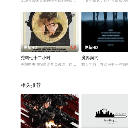
芝加哥警探雷尼特斯和他的搭挡法吉在仓库区调查一件窃案，却
一名年轻女子的尸体被发现
更新HD
7.0
更新HD
秃鹰七十二小时
魔界契约
美国中央情报局调查员透纳，自从发现局内不可告人的勾当，就
数百年前，在欧洲有一些拥
相关推荐