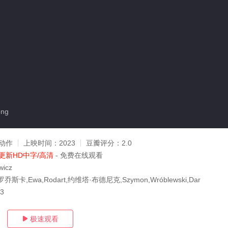
ong
动作
上映时间：
2023
豆瓣评分：
2.0
更新HD中字/高清
- 免费在线观看
wicz
卡,Ewa,Rodart,约维塔·布德尼克,Szymon,Wróblewski,Dar
23
极速观看
