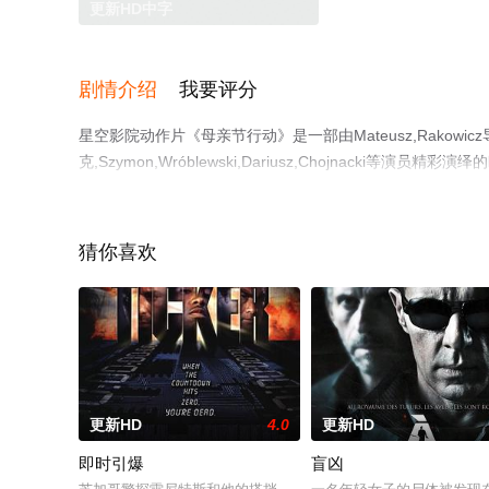
更新HD中字
剧情介绍
我要评分
星空影院动作片《母亲节行动》是一部由Mateusz,Rakowicz
克,Szymon,Wróblewski,Dariusz,Chojnac
关信息可移步至豆瓣电影、电视猫或剧情网等平台了解。
猜你喜欢
更新HD
4.0
更新HD
即时引爆
盲凶