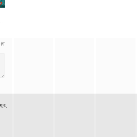
0
场精心
品公司，实现了自我价值体验到社会存在感
魄的较量。三年后，杨天追查战友马超遇害案件，抽丝剥茧，掀出袁氏兄弟走私
满了消暑游客，一群凶猛的大白鲨突然闯入园区水域，把整片游乐区变成了开
影评
爬虫