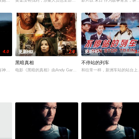
在值勤中落入恐怖份子首领史汪的陷阱。在与恐怖份子火拼过程中，法吉中弹身
在她的住所。尸体被肢解，房间没有强行闯入的痕迹，也没有证人，一起完美的
黄金没有找到，涉案人员也全部毙命，无从查起，白玉堂怀疑林夫人
影片以“末日”作为故事背景，
4.0
更新HD
2.0
更新HD
3.
黑暗真相
不停站的列车
此身陷一连串灾难事件。一日，两名男子冲进办公室，狙杀所有的员工，唯有透
有神秘力量的人群，他们被视为邪魔遭到绞杀，不得不逃亡美洲大陆。十七世纪
电影《黑暗的真相》由Andy Garcia, Kim Coates, Deborah Kara Unger,
和往常一样，新洲车站的站台上挤