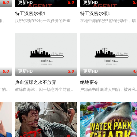
6.0
更新HD
8.0
更新HD
5.
特工汉密尔顿4
特工汉密尔顿1
战队”临危受命，精英队长陈梓静（于文文 饰）率队员金凤（卢靖姗 饰）、齐
铺，却为守护单亲母女小茜和依依，被迫出手击杀黑帮一伙而暴露身份。幕后黑
汉密尔顿在经历一次任务的严重后果后，陷入了自我毁灭的状态。然
在地中海的绝密北约行动中，瑞
9.0
更新HD
3.0
更新HD
4.
热血篮球之永不放弃
绝地密令
有人从瑞典窃取秘密武器材料。他被调至布鲁塞尔担任国防部长保镖，而叛乱分
年的危害，对社会秩序的破坏为主题，旨在通过电影让观众意识到毒品的可怕，
教练白海冰，因一场意外尘封篮球梦。为完成病危师兄的嘱托，他接手
户部尚书叶庭遭人构陷，被诬私