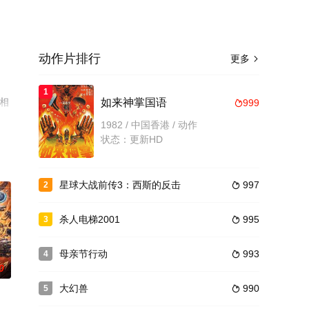
动作片排行
更多

1
多相
如来神掌国语
999

1982 / 中国香港 / 动作
状态：更新HD
星球大战前传3：西斯的反击
997
2

杀人电梯2001
995
3

母亲节行动
993
4

0
大幻兽
990
5
