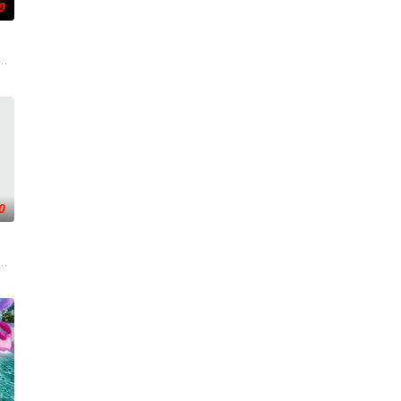
0
手向爷派杀手左轮抓住母女二人要挟并引出
而，他被说服去执行他最擅长的任务——前往波兰找回一个掌握重要信息的瑞典
典攻击潜水员遇害。汉密尔顿，受害者的老友，前往法国土伦军事基地展开调
0
子计划
着重塑造了缉毒警察在危险环境中坚守岗位
一支被嘲为“无胜利队”的业余球队。当一群问题少年遇上背负阴影的教练，他
贪国库银两，身陷囹圄在即，叶庭急召其子叶护相见。叶护心知父亲蒙冤，却