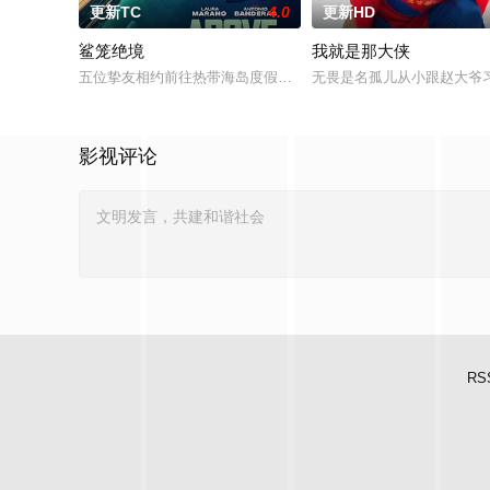
更新TC
4.0
更新HD
鲨笼绝境
我就是那大侠
五位挚友相约前往热带海岛度假，计划在碧蓝海域中体验刺激的
无畏是名孤儿从小跟赵大爷
影视评论
RS