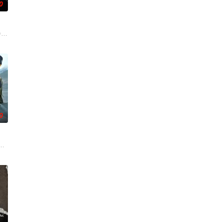
0
有人会想念我们》第二季。
0
死亡事件，他不得不重拾侦探本能，与一位
尔顿和莱纳德制造的设备，意外导致了多元宇宙的世界末日，他必须与女友De
动》讲述了印度空军"金色箭头"第17中队的故事，他们最初的任务是执行照相
。