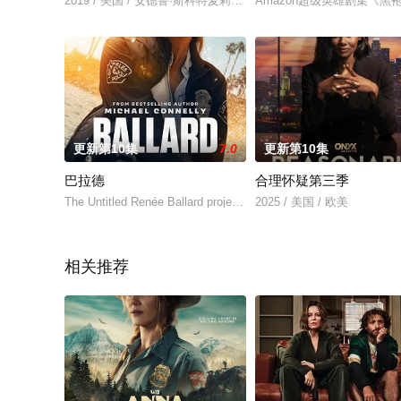
2019 / 美国 / 安德鲁·斯科特麦莉·赛勒斯安东尼·麦凯叶海亚·阿卜
Amazon超级英雄剧集《黑
更新第10集
7.0
更新第10集
巴拉德
合理怀疑第三季
The Untitled Renée Ballard project is centered around a characte
2025 / 美国 / 欧美
相关推荐