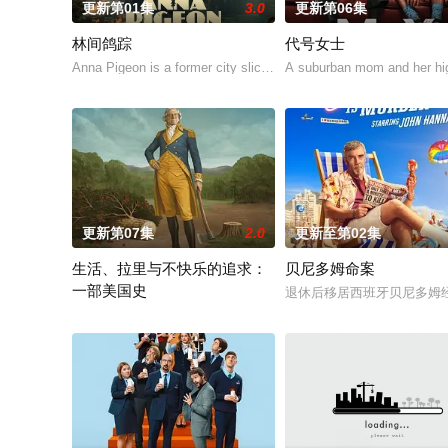
更新第01集
3.0
更新第06集
林间鸽踪
代号女士
Anna Pigeon is a former city slicker who became a park ranger a
A suburban mom and her high 
更新第07集
2.0
更新至第02集
生活、拉里与不快乐的追求：
贝尼多姆命案
一部美国史
退休后移居西班牙贝尼多姆
作为美国建国250周年的献礼，该剧以拉里·大卫标志性的冷幽