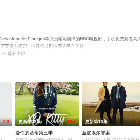
eJennifer,Finnigan等演员精彩演绎的NBC电视剧，手机免费观看高
步至豆瓣电视剧、电视猫或剧情网等平台了解。
展开全部

7.0
更新第08集
10.0
更新第10集
4.
爱你的基蒂第三季
圣皮埃尔罪案