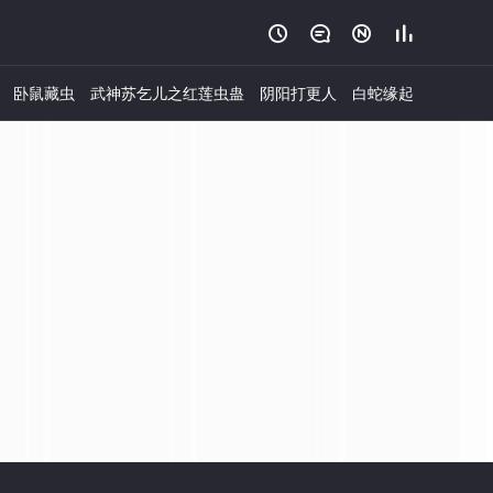




卧鼠藏虫
武神苏乞儿之红莲虫蛊
阴阳打更人
白蛇缘起