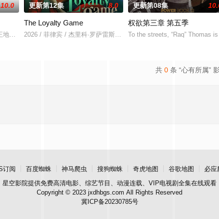
10.0
更新第12集
8.0
更新第08集
10.
The Loyalty Game
权欲第三章 第五季
 d
正地监禁，她的丈夫和6岁的女儿在事故中死亡。这起事故的真正罪魁祸首是富家
2026 / 菲律宾 / 杰里科·罗萨雷斯,珍妮·古铁雷斯,卡米娜·维拉罗尔
To the streets, “Raq” Thomas is
共
0
条 “心有所属” 
S订阅
百度蜘蛛
神马爬虫
搜狗蜘蛛
奇虎地图
谷歌地图
必应
星空影院
提供免费高清电影、综艺节目、动漫连载、VIP电视剧全集在线观看
Copyright © 2023 jxdhbgs.com All Rights Reserved
冀ICP备20230785号