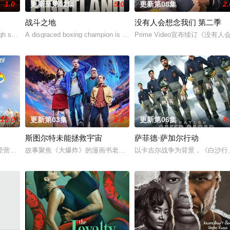
1.0
更新至第02集
5.0
更新第08集
2.
战斗之地
没有人会想念我们 第二季
fte
school friend plot to frighten her unf
A disgraced boxing champion is released from prison and returns to
Prime Video宣布续订《没
10.0
更新第03集
8.0
更新第06集
8.
斯图尔特未能拯救宇宙
萨菲德·萨加尔行动
经营酒吧的英国前刑警，原以为能过上平静生活。然而，当地接连发生游客离奇
故事聚焦《大爆炸》的漫画书老板斯图尔特·布鲁姆，他弄坏了一个谢
以卡吉尔战争为背景，《白沙行
默与全即兴风格，通过情景喜剧形式荒诞地重新演绎美国历史上的各个标志性时刻