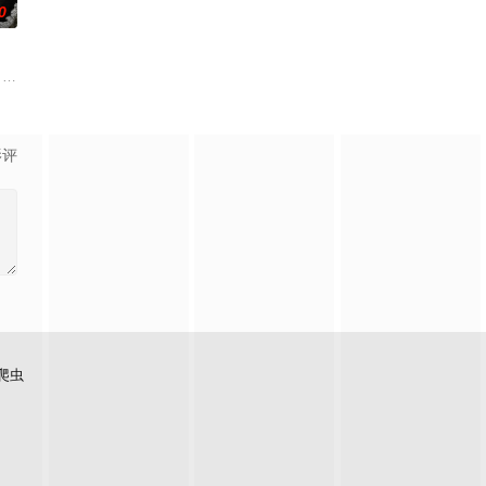
0
子弟，他们强大的父母“帮助”法院做出
 cold, hard and fierce — a successf
影评
爬虫