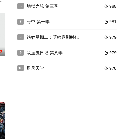
了堪称完美的高三生活。她打算和朋友们创造难忘的回忆、拉近与在韩国的亲
茨帕特里克的故事。在深入调查了一名地方政客的邪恶活动后，他被流放到大西洋
地狱之轮 第三季
985
6

暗中 第一季
981
7

绝妙星期二：嘻哈喜剧时代
979
8

0
吸血鬼日记 第八季
979
9

咫尺天堂
978
10

。她的儿子索伦（吉姆·斯特吉斯 Jim Sturgess 配音
麦克斯·泰瑞奥,小尼尔·布朗,A·J·巴克利