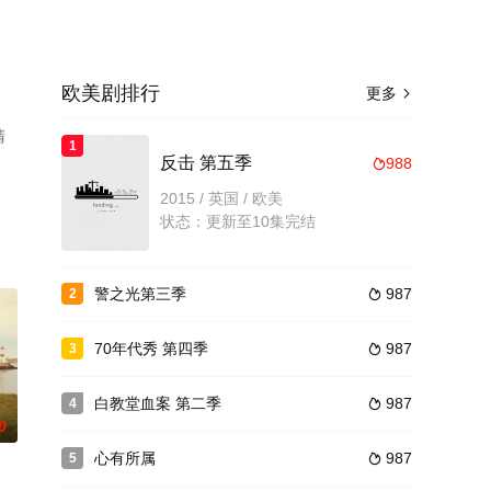
欧美剧排行
更多

清
1
反击 第五季
988

2015 / 英国 / 欧美
状态：更新至10集完结
警之光第三季
987
2

70年代秀 第四季
987
3

白教堂血案 第二季
987
4

0
心有所属
987
5
