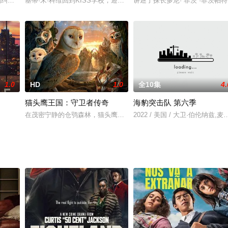
杜勒-迈丁
袍纠察队》宣布续订第3季
基蒂·宋·科维回到KISS学校，迎来她的毕业学年，并且已经规划好
讲述了探长多尼·“菲茨”·菲
1.0
HD
1.0
全10集
4.
猫头鹰王国：守卫者传奇
海豹突击队 第六季
r
在茂密宁静的仓鸮森林，猫头鹰诺克图斯和妻儿们生活在一棵参天大树的枝干上
2022 / 美国 / 大卫·伯伦纳兹,