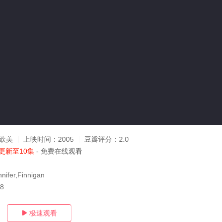
欧美
上映时间：
2005
豆瓣评分：
2.0
更新至10集
- 免费在线观看
nifer,Finnigan
18
极速观看
