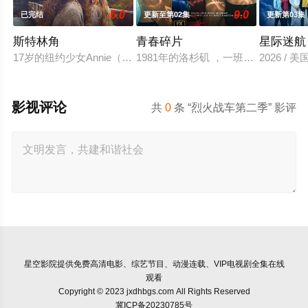
6.0
9.0
已完结
更新至第02集
更新第03集
斯特林角
青春碎片
星际迷航
17岁的纽约少女Annie（艾拉·鲁宾 饰）和双胞胎哥哥由养
1981年的洛杉矶 ，一班精英名校的
2026 /
影视评论
共
0
条 “烈火战车第二季” 影评
星空影院
提供免费高清电影、综艺节目、动漫连载、VIP电视剧全集在线
观看
Copyright © 2023 jxdhbgs.com All Rights Reserved
冀ICP备20230785号