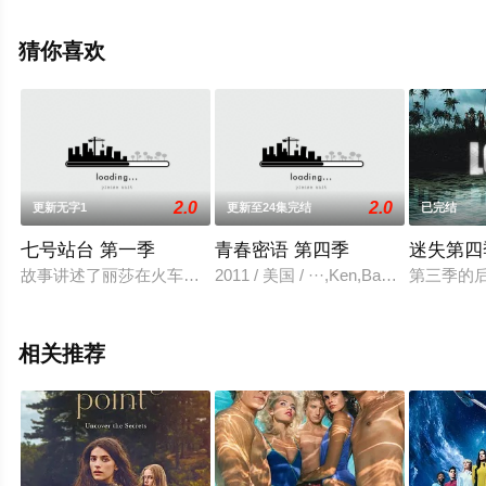
克,Liubov,Elkina,丽萨·吉洛伊,帕蒂·古根海姆,杰森·曼楚克
斯,Natalie,Metcalfe,Mike,Mitchel等演员精彩演绎的美国电
猜你喜欢
视剧，大结局剧情已揭晓（已完结），手机免费观看高清
无删减完整版电视剧全集就上星空影视，更多相关信息可
移步至豆瓣电视剧、电视猫或剧情网等平台了解。
2.0
2.0
更新无字1
更新至24集完结
已完结
七号站台 第一季
青春密语 第四季
迷失第四
故事讲述了丽莎在火车站 7 号站台目睹了一场灾难性事件，她
2011 / 美国 / ···,Ken,Baumann·
第三季的后
相关推荐