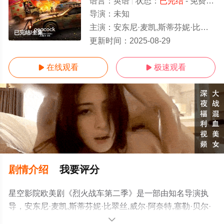
语言：
英语
状态：
已完结
- 免费在线观看
导演：
未知
主演：
安东尼·麦凯,斯蒂芬妮·比翠丝,威尔·阿奈特,塞勒·贝尔·柯达,内芙·坎贝尔,安东尼·卡里根,理查德·德克
已完结/全集
更新时间：
2025-08-29
在线观看
极速观看


剧情介绍
我要评分
星空影院欧美剧《烈火战车第二季》是一部由知名导演执
导，安东尼·麦凯,斯蒂芬妮·比翠丝,威尔·阿奈特,塞勒·贝尔·
柯达,内芙·坎贝尔,安东尼·卡里根,理查德·德克勒
