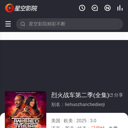






烈火战车第二季(全集)
分享

别名：liehuozhanchedierji
美国
欧美
2025
3.0