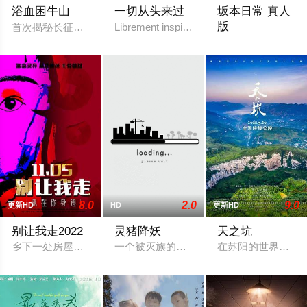
浴血困牛山
一切从头来过
坂本日常 真人
版
首次揭秘长征纪实事件，1934年中央苏区第五次反围剿失败，红
Librement inspiré du roman Amours de Le
影片改编自铃木祐斗
8.0
2.0
9.0
更新HD
HD
更新HD
别让我走2022
灵猪降妖
天之坑
乡下一处房屋失火，房屋主人生不见人，死不见尸。浩浩爸爸是
一个被灭族的小猪妖临危受命，勇敢挑起
在苏阳的世界里，