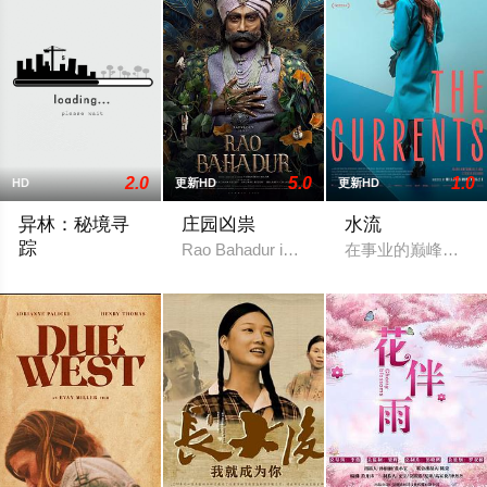
2.0
5.0
1.0
HD
更新HD
更新HD
异林：秘境寻
庄园凶祟
水流
踪
Rao Bahadur is a psychological drama set 
在事业的巅峰时期
西南边陲的异林流传着“山神之眼”的恐怖传说，生物系学生苏瑶